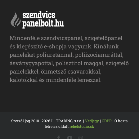
Mindenféle szendvicspanel, szigetelőpanel
és kiegészítő e-shopja vagyunk. Kínálunk
paneleket poliuretánnal, poliizocianuráttal,
ásványgyapottal, polisztirol maggal, szigetelő
panelekkel, önmetsző csavarokkal,
kalotokkal és mindenféle lemezzel.
Szerzői jog 2010–2026 I - TRADING, s.r.o. |
Védjegy
|
GDPR
| Ő hozta
létre az oldalt
rebelstudio.sk
Facebook
YouTube
Instagram