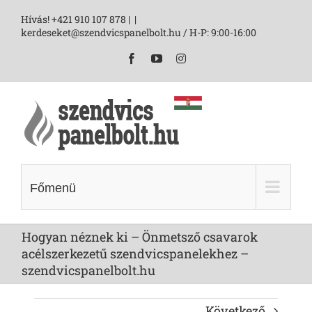
Skip
Hívás! +421 910 107 878 |
|
to
kerdeseket@szendvicspanelbolt.hu / H-P: 9:00-16:00
content
Facebook
YouTube
Instagram
Főmenü
Hogyan néznek ki – Önmetsző csavarok
acélszerkezetű szendvicspanelekhez –
szendvicspanelbolt.hu
Következő