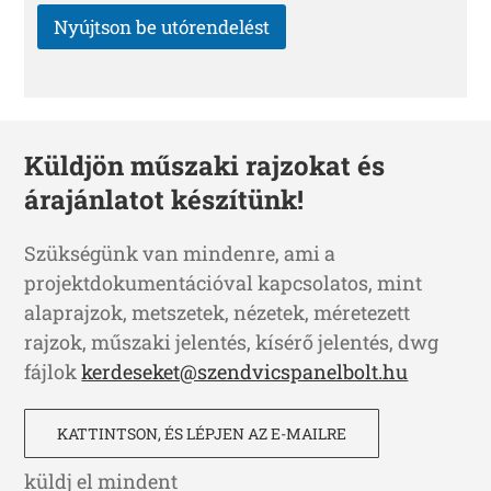
Nyújtson be utórendelést
Küldjön műszaki rajzokat és
árajánlatot készítünk!
Szükségünk van mindenre, ami a
projektdokumentációval kapcsolatos, mint
alaprajzok, metszetek, nézetek, méretezett
rajzok, műszaki jelentés, kísérő jelentés, dwg
fájlok
kerdeseket@szendvicspanelbolt.hu
KATTINTSON, ÉS LÉPJEN AZ E-MAILRE
küldj el mindent