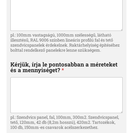
pl.: 100mm vastagságú, 1000mm szélességű, látható
illesztésű, RAL 9006 színben lineáris profilú fal és tető
szendvicspanelek érdekelnek. Raktárhelyiség építéséhez
bolttal rendelkező panelekre lenne szükségem.
Kérjük, írja le pontosabban a méreteket
és a mennyiséget?
*
pl.: Szendvics panel, fal, 100mm, 300m2. Szendvicspanel,
tető, 120mm, 42 db (8,2m hosszú), 420m2. Tartozékok,
100 db, 150mm-es csavarok acélszerkezethez.