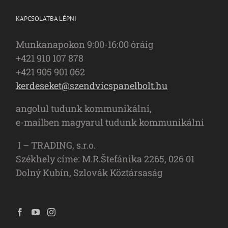
KAPCSOLATBA LÉPNI
Munkanapokon 9:00-16:00 óráig
+421 910 107 878
+421 905 901 062
kerdeseket@szendvicspanelbolt.hu
angolul tudunk kommunikálni,
e-mailben magyarul tudunk kommunikálni
I – TRADING, s.r.o.
Székhely címe: M.R.Štefánika 2265, 026 01
Dolný Kubín, Szlovák Köztársaság