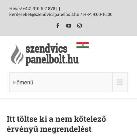
Skip
Hívás! +421 910 107 878 |
|
to
kerdeseket@szendvicspanelbolt.hu / H-P: 9:00-16:00
content
Facebook
YouTube
Instagram
Főmenü
Itt töltse ki a nem kötelező
érvényű megrendelést