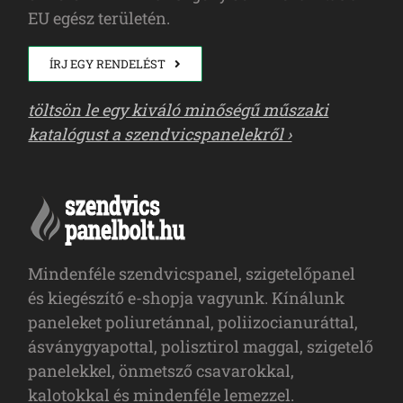
EU egész területén.
ÍRJ EGY RENDELÉST
töltsön le egy kiváló minőségű műszaki
katalógust a szendvicspanelekről ›
Mindenféle szendvicspanel, szigetelőpanel
és kiegészítő e-shopja vagyunk. Kínálunk
paneleket poliuretánnal, poliizocianuráttal,
ásványgyapottal, polisztirol maggal, szigetelő
panelekkel, önmetsző csavarokkal,
kalotokkal és mindenféle lemezzel.