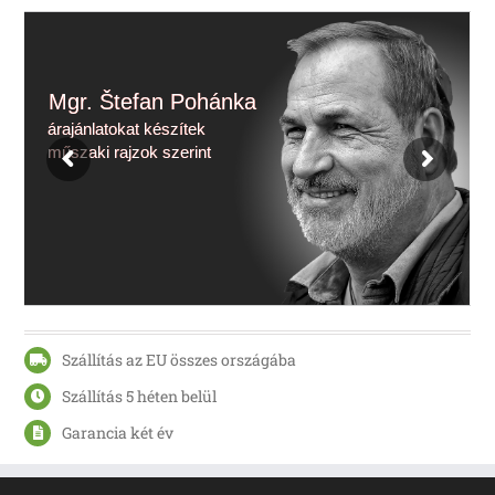
Mgr. Štefan Pohánka
árajánlatokat készítek
műszaki rajzok szerint
Szállítás az EU összes országába
Szállítás 5 héten belül
Garancia két év