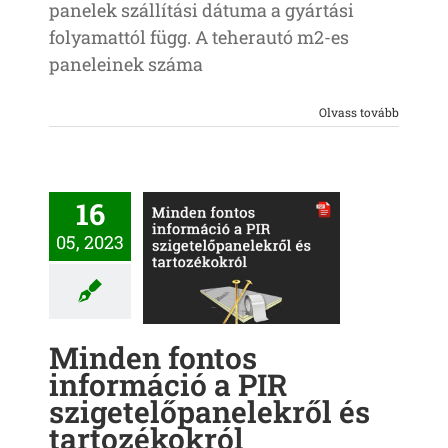
panelek szállítási dátuma a gyártási
folyamattól függ. A teherautó m2-es
paneleinek száma
Olvass tovább
16
inden fontos
05, 2023
formáció a PIR
getelőpanelekről
 tartozékokról
ontos információ
Minden fontos
információ a PIR
szigetelőpanelekről és
tartozékokról