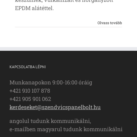
EPDM alátéttel.
Olvass tovább
KAPCSOLATBA LÉPNI
Munkanapokon 9:00-16:00 óráig
+421 910 107 878
+421 905 901 062
kerdeseket@szendvicspanelbolt.hu
angolul tudunk kommunikálni,
e-mailben magyarul tudunk kommunikálni