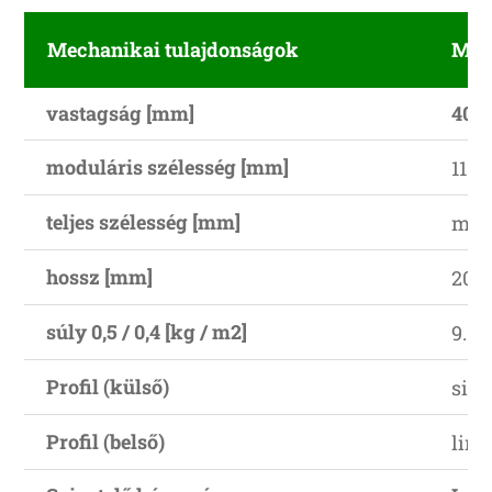
Mechanikai tulajdonságok
Mv
vastagság [mm]
40
moduláris szélesség [mm]
1150
teljes szélesség [mm]
modu
hossz [mm]
2000
súly 0,5 / 0,4 [kg / m2]
9.0
Profil (külső)
sima
Profil (belső)
line