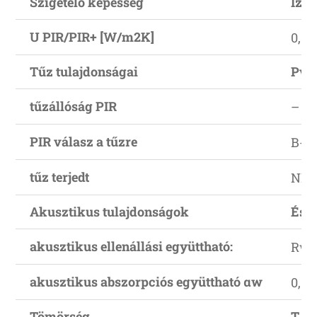
Szigetelő képesség
Iz.s
U PIR/PIR+ [W/m2K]
0,57
Tűz tulajdonságai
Pvt
tűzállóság PIR
–
PIR válasz a tűzre
B-s2
tűz terjedt
NR
Akusztikus tulajdonságok
És b
akusztikus ellenállási együttható:
Rw [
akusztikus abszorpciós együttható αw
0,15
Tömörség
T.