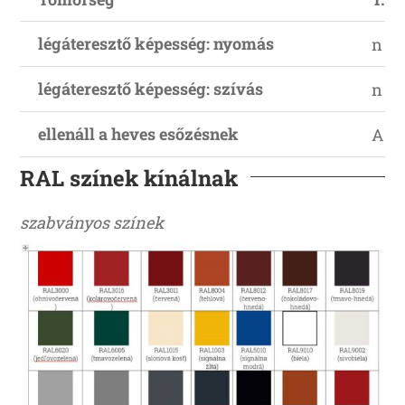
légáteresztő képesség: nyomás
n = 
légáteresztő képesség: szívás
n = 
ellenáll a heves esőzésnek
A os
RAL színek kínálnak
szabványos színek