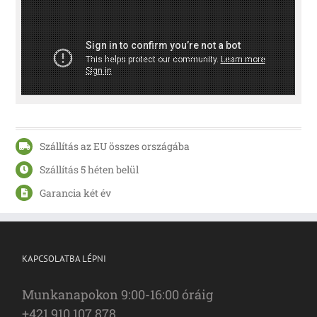
Szállítás az EU összes országába
Szállítás 5 héten belül
Garancia két év
KAPCSOLATBA LÉPNI
Munkanapokon 9:00-16:00 óráig
+421 910 107 878