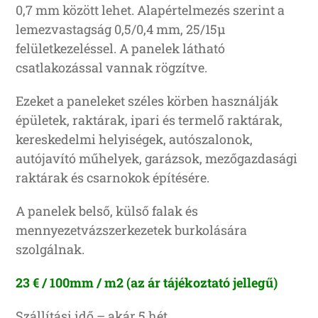
0,7 mm között lehet. Alapértelmezés szerint a
lemezvastagság 0,5/0,4 mm, 25/15μ
felületkezeléssel. A panelek látható
csatlakozással vannak rögzítve.
Ezeket a paneleket széles körben használják
épületek, raktárak, ipari és termelő raktárak,
kereskedelmi helyiségek, autószalonok,
autójavító műhelyek, garázsok, mezőgazdasági
raktárak és csarnokok építésére.
A panelek belső, külső falak és
mennyezetvázszerkezetek burkolására
szolgálnak.
23 € / 100mm
/ m2
(az ár tájékoztató jellegű)
Szállítási idő – akár 5 hét