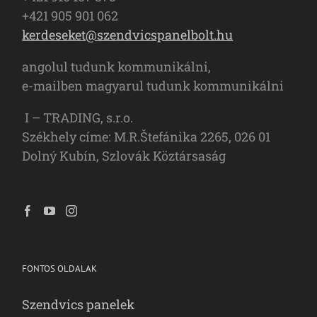
+421 905 901 062
kerdeseket@szendvicspanelbolt.hu
angolul tudunk kommunikálni,
e-mailben magyarul tudunk kommunikálni
I – TRADING, s.r.o.
Székhely címe: M.R.Štefánika 2265, 026 01
Dolný Kubín, Szlovák Köztársaság
FONTOS OLDALAK
Szendvics panelek