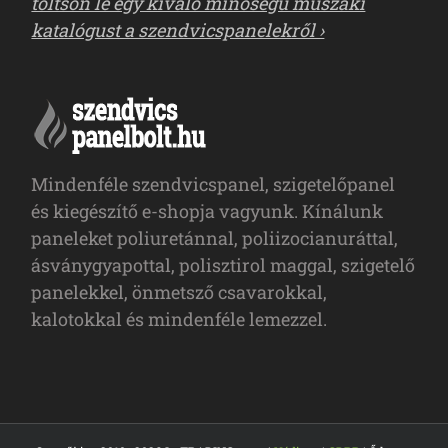
töltsön le egy kiváló minőségű műszaki
katalógust a szendvicspanelekről ›
Mindenféle szendvicspanel, szigetelőpanel
és kiegészítő e-shopja vagyunk. Kínálunk
paneleket poliuretánnal, poliizocianuráttal,
ásványgyapottal, polisztirol maggal, szigetelő
panelekkel, önmetsző csavarokkal,
kalotokkal és mindenféle lemezzel.