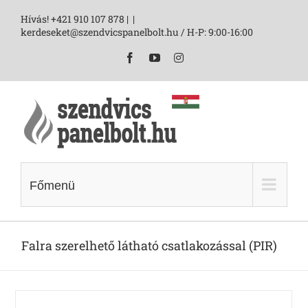
Skip
Hívás! +421 910 107 878 |
|
to
kerdeseket@szendvicspanelbolt.hu / H-P: 9:00-16:00
content
Facebook
YouTube
Instagram
Főmenü
Falra szerelhető látható csatlakozással (PIR)