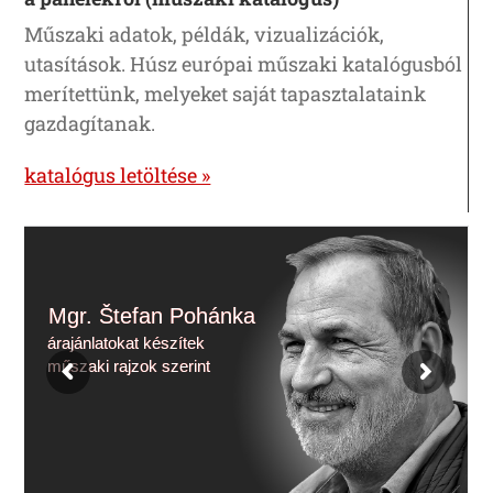
Műszaki adatok, példák, vizualizációk,
utasítások.
Húsz európai műszaki katalógusból
merítettünk, melyeket saját tapasztalataink
gazdagítanak.
katalógus letöltése »
Mgr. Štefan Pohánka
árajánlatokat készítek
műszaki rajzok szerint