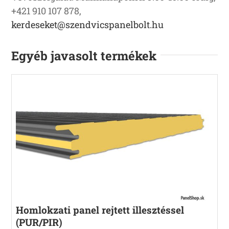
+421 910 107 878,
kerdeseket@szendvicspanelbolt.hu
Egyéb javasolt termékek
Homlokzati panel rejtett illesztéssel
(PUR/PIR)