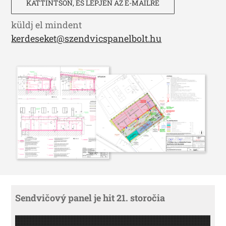
KATTINTSON, ÉS LÉPJEN AZ E-MAILRE
küldj el mindent
kerdeseket@szendvicspanelbolt.hu
Sendvičový panel je hit 21. storočia