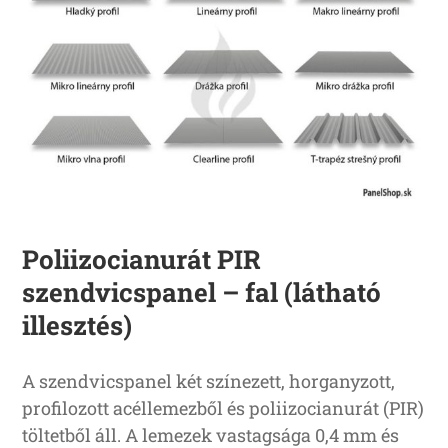
Poliizocianurát PIR
szendvicspanel – fal (látható
illesztés)
A szendvicspanel két színezett, horganyzott,
profilozott acéllemezből és poliizocianurát (PIR)
töltetből áll. A lemezek vastagsága 0,4 mm és