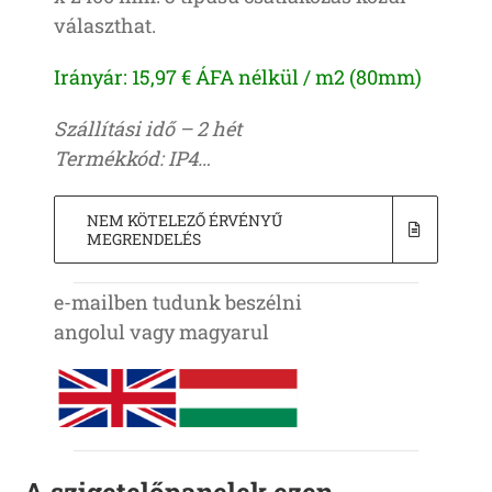
választhat.
Irányár: 15,97 € ÁFA nélkül / m2 (80mm)
Szállítási idő – 2 hét
Termékkód: IP4…
NEM KÖTELEZŐ ÉRVÉNYŰ
MEGRENDELÉS
e-mailben tudunk beszélni
angolul vagy magyarul
A szigetelőpanelek ezen