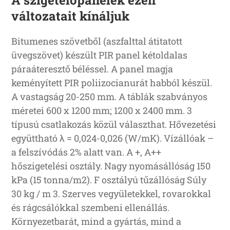
változatait kínáljuk
Bitumenes szövetből (aszfalttal átitatott
üvegszövet) készült PIR panel kétoldalas
páraáteresztő béléssel. A panel magja
keményített PIR poliizocianurát habból készül.
A vastagság 20-250 mm. A táblák szabványos
méretei 600 x 1200 mm; 1200 x 2400 mm. 3
típusú csatlakozás közül választhat. Hővezetési
együttható λ = 0,024-0,026 (W/mK). Vízállóak –
a felszívódás 2% alatt van. A +, A++
hőszigetelési osztály. Nagy nyomásállóság 150
kPa (15 tonna/m2). F osztályú tűzállóság Súly
30 kg / m 3. Szerves vegyületekkel, rovarokkal
és rágcsálókkal szembeni ellenállás.
Környezetbarát, mind a gyártás, mind a