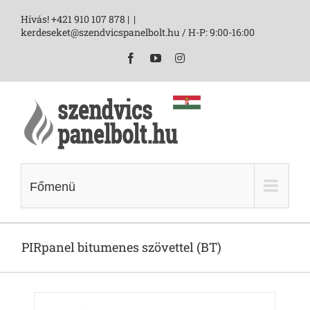
Skip
Hívás! +421 910 107 878 |
|
to
kerdeseket@szendvicspanelbolt.hu / H-P: 9:00-16:00
content
Facebook
YouTube
Instagram
Főmenü
PIRpanel bitumenes szövettel (BT)