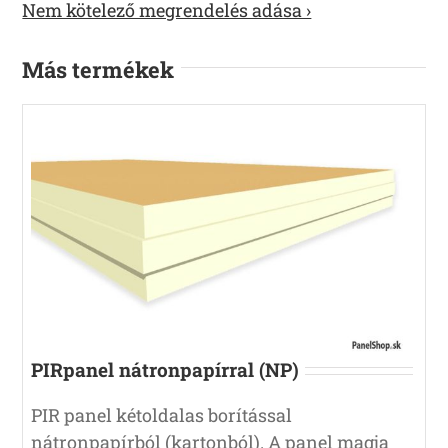
Nem kötelező megrendelés adása ›
Más termékek
PIRpanel nátronpapírral (NP)
PIR panel kétoldalas borítással
nátronpapírból (kartonból). A panel magja