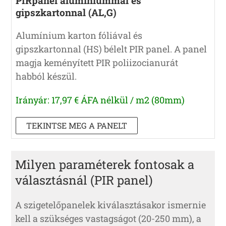
PIRpanel alumíniummal és
gipszkartonnal (AL,G)
Alumínium karton fóliával és
gipszkartonnal (HS) bélelt PIR panel. A panel
magja keményített PIR poliizocianurát
habból készül.
Irányár: 17,97 € ÁFA nélkül / m2 (80mm)
TEKINTSE MEG A PANELT
Milyen paraméterek fontosak a
választásnál (PIR panel)
A szigetelőpanelek kiválasztásakor ismernie
kell a szükséges vastagságot (20-250 mm), a