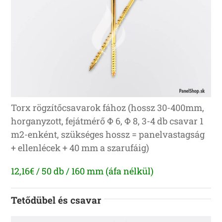
Torx rögzítőcsavarok fához (hossz 30-400mm,
horganyzott, fejátmérő Φ 6, Φ 8, 3-4 db csavar 1
m2-enként, szükséges hossz = panelvastagság
+ ellenlécek + 40 mm a szarufáig)
12,16€ / 50 db / 160 mm (áfa nélkül)
Tetődübel és csavar