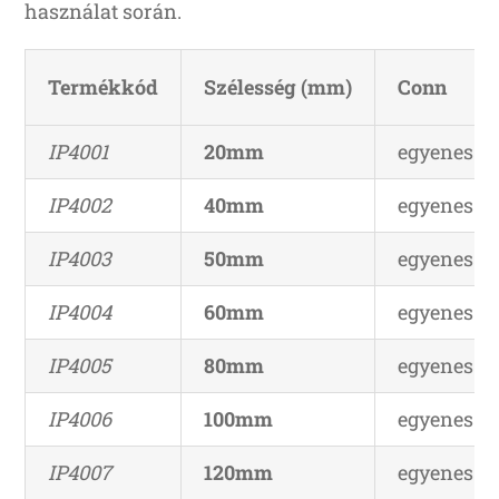
használat során.
Termékkód
Szélesség (mm)
Conn
IP4001
20mm
egyenes él
IP4002
40mm
egyenes él
IP4003
50mm
egyenes él
IP4004
60mm
egyenes él
IP4005
80mm
egyenes él
IP4006
100mm
egyenes él
IP4007
120mm
egyenes él