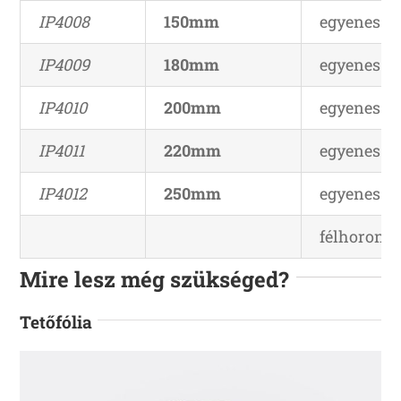
IP4008
150mm
egyenes él
IP4009
180mm
egyenes él
IP4010
200mm
egyenes él
IP4011
220mm
egyenes él
IP4012
250mm
egyenes él
félhorony*
Mire lesz még szükséged?
Tetőfólia