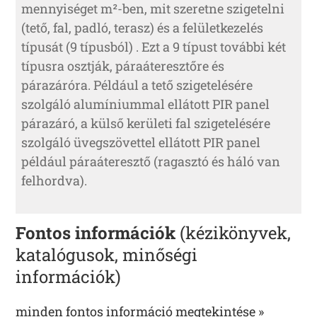
mennyiséget m²-ben, mit szeretne szigetelni
(tető, fal, padló, terasz) és a felületkezelés
típusát (9 típusból) . Ezt a 9 típust további két
típusra osztják, páraáteresztőre és
párazáróra. Például a tető szigetelésére
szolgáló alumíniummal ellátott PIR panel
párazáró, a külső kerületi fal szigetelésére
szolgáló üvegszövettel ellátott PIR panel
például páraáteresztő (ragasztó és háló van
felhordva).
Fontos információk
(kézikönyvek,
katalógusok, minőségi
információk)
minden fontos információ megtekintése »