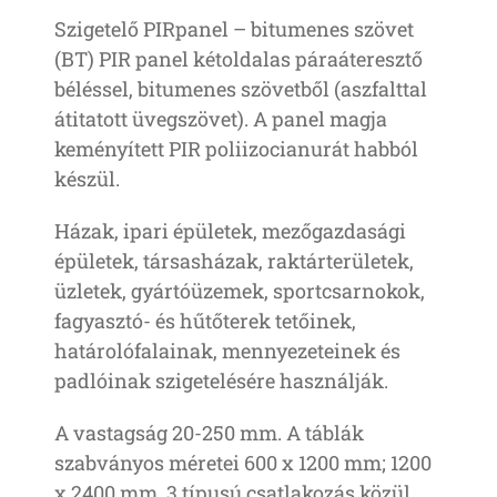
Szigetelő PIRpanel – bitumenes szövet
(BT) PIR panel kétoldalas páraáteresztő
béléssel, bitumenes szövetből (aszfalttal
átitatott üvegszövet). A panel magja
keményített PIR poliizocianurát habból
készül.
Házak, ipari épületek, mezőgazdasági
épületek, társasházak, raktárterületek,
üzletek, gyártóüzemek, sportcsarnokok,
fagyasztó- és hűtőterek tetőinek,
határolófalainak, mennyezeteinek és
padlóinak szigetelésére használják.
A vastagság 20-250 mm. A táblák
szabványos méretei 600 x 1200 mm; 1200
x 2400 mm. 3 típusú csatlakozás közül