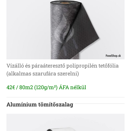
Vízálló és páraáteresztő polipropilén tetőfólia
(alkalmas szarufára szerelni)
42€ / 80m2 (120g/m²) ÁFA nélkül
Alumínium tömítőszalag