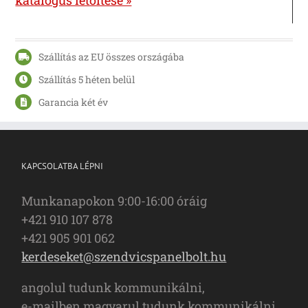
katalógus letöltése »
Szállítás az EU összes országába
Szállítás 5 héten belül
Garancia két év
KAPCSOLATBA LÉPNI
Munkanapokon 9:00-16:00 óráig
+421 910 107 878
+421 905 901 062
kerdeseket@szendvicspanelbolt.hu
angolul tudunk kommunikálni,
e-mailben magyarul tudunk kommunikálni