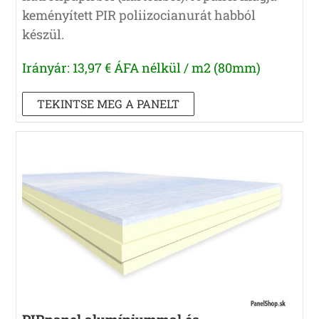
keményített PIR poliizocianurát habból
készül.
Irányár: 13,97 € ÁFA nélkül / m2 (80mm)
TEKINTSE MEG A PANELT